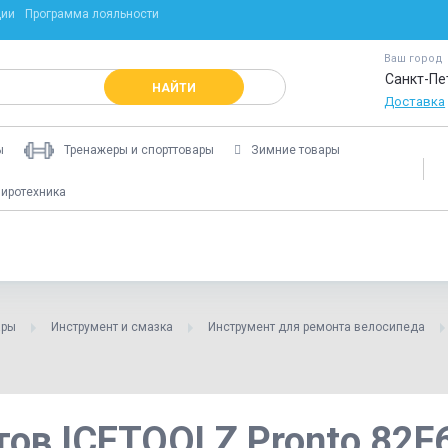
ции
Программа лояльности
Ваш город
Санкт-Пе
НАЙТИ
Доставка
ы
Тренажеры и спорттовары
Зимние товары
иротехника
ары
Инструмент и смазка
Инструмент для ремонта велосипеда
ов ICETOOLZ Pronto 82F