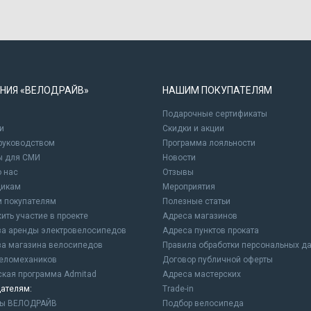
НИЯ «ВЕЛОДРАЙВ»
НАШИМ ПОКУПАТЕЛЯМ
Подарочные сертификаты
и
Cкидки и акции
 руководством
Программа лояльности
ы для СМИ
Новости
о нас
Отзывы
щикам
Мероприятия
 покупателям
Полезные статьи
ить участие в проекте
Адреса магазинов
а аренды электровелосипедов
Адреса пунктов проката
а магазина велосипедов
Правила обработки персональных д
еломехаников
Договор публичной оферты
ская программа Admitad
Адреса мастерских
ателям:
Trade-in
ны ВЕЛОДРАЙВ
Подбор велосипеда