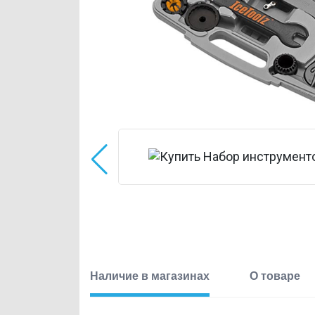
Велосипеды с уценкой и б/у велосипеды
Степперы
Стойки и рамы
Аксессуары для тренажеров
Туристическое снаряжение
Вейкборды
Палки для ходьбы
Бассейны
Игровые виды спорта
Наличие в магазинах
О товаре
Гидрофойлы
Массажное оборудование