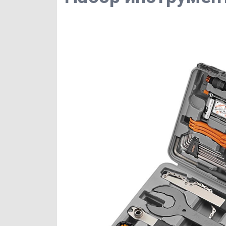
Складные велосипеды
Амортизация и вилки
Самокаты с уценкой и б/у самокаты
SUP-доски
Защита
Электромобили
Электровелосипеды
Управление
Батуты
Детские сани
Мотоциклы и скутеры
Гравийные велосипеды
Велостанки
Гребные тренажеры
Санки-коляски
Запчасти для электротранспорта
Шоссейные велосипеды
Силовые скамьи
Ледянки и пластиковые санки
Электровелосипеды
Гибридные велосипеды
Ортопедические товары
Аксессуары
Экстремальные велосипеды
Байдарки, каяки
Камеры для ватрушек
Фэтбайки
Надувные и моторные лодки
Пиротехника
Трехколесные велосипеды
Турники
Новогодние украшения
Тандемы
Спортивная электроника
Коньки
Веломобили
Плавание
Снежколепы