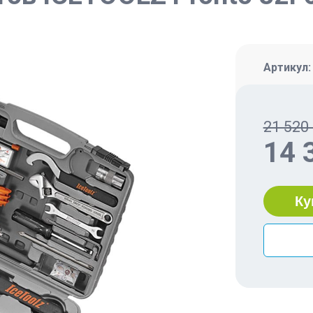
Артикул
21 520 
14 
Ку