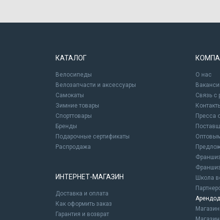
КАТАЛОГ
КОМПА
Велосипеды
О нас
Велозапчасти и аксессуары
Ваканси
Самокаты
Связь с
Зимние товары
Контакт
Спорттовары
Пресса 
Бренды
Постав
Подарочные сертификаты
Оптовым
Распродажа
Предлож
Франшиз
Франшиз
ИНТЕРНЕТ-МАГАЗИН
Школа в
Партнер
Доставка и оплата
Арендод
Как оформить заказ
Магази
Гарантия и возврат
Магазин