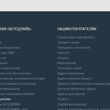
НИЯ «ВЕЛОДРАЙВ»
НАШИМ ПОКУПАТЕЛЯМ
Подарочные сертификаты
и
Cкидки и акции
 руководством
Программа лояльности
ы для СМИ
Новости
о нас
Отзывы
щикам
Мероприятия
 покупателям
Полезные статьи
ить участие в проекте
Адреса магазинов
а аренды электровелосипедов
Адреса пунктов проката
а магазина велосипедов
Правила обработки персональных д
еломехаников
Договор публичной оферты
ская программа Admitad
Адреса мастерских
ателям:
Trade-in
ны ВЕЛОДРАЙВ
Подбор велосипеда
ы ВЕЛОДРАЙВ - Kids
Аренда электровелосипедов для ку