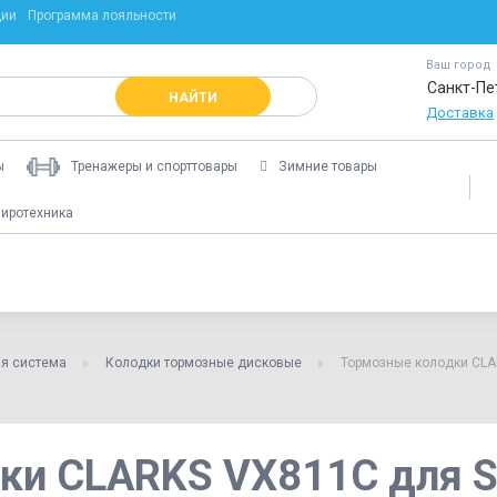
ции
Программа лояльности
Ваш город
Санкт-Пе
НАЙТИ
Доставка
ы
Тренажеры и спорттовары
Зимние товары
иротехника
я система
Колодки тормозные дисковые
Тормозные колодки CLA
ки CLARKS VX811C для Sh