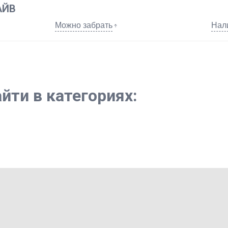
АЙВ
Можно забрать
Нал
йти в категориях: