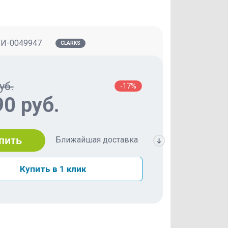
:
И-0049947
CLARKS
уб.
-17%
90 руб.
Ближайшая доставка
пить
Купить в 1 клик