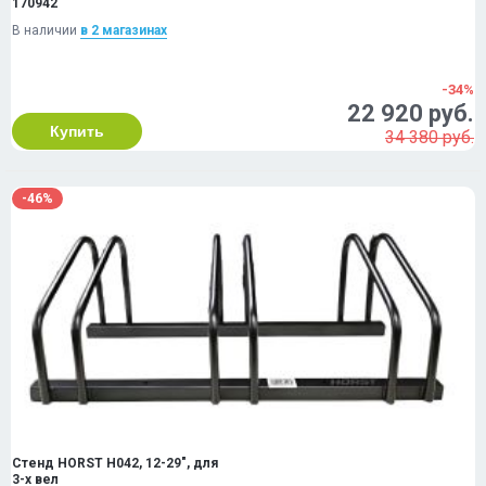
170942
В наличии
в 2 магазинах
-34%
22 920 руб.
Купить
34 380 руб.
-46%
Стенд HORST H042, 12-29", для
3-х вел