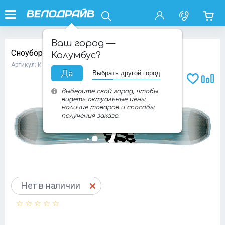
Ваш город —
Сноуборд FANATIC FTC TWIN CBC 2017/18
Колумбус?
Артикул: И-0046667
Да
Выбрать другой город
Доба
Добавит
Выберите свой город, чтобы
видеть актуальные цены,
наличие товаров и способы
получения заказа.
Нет в наличии