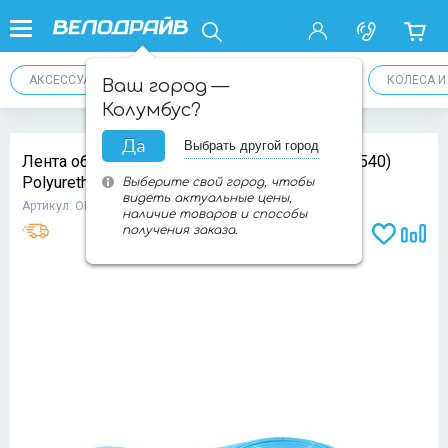
АКСЕССУАРЫ
ТРАНСМИССИЯ
ПЕДАЛИ
КОЛЕСА 
Ваш город —
Колумбус?
Да
Выбрать другой город
Лента ободная Schwalbe 24 05-10870086 (16-540)
Polyurethane SUPER H.P
Выберите свой город, чтобы
видеть актуальные цены,
Артикул: ОПТ00013234
наличие товаров и способы
получения заказа.
Доба
Добавит