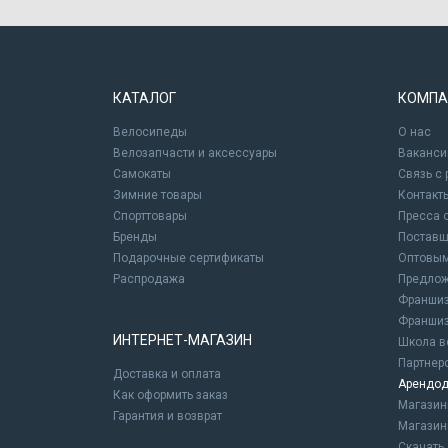
КАТАЛОГ
КОМПА
Велосипеды
О нас
Велозапчасти и аксессуары
Ваканси
Самокаты
Связь с
Зимние товары
Контакт
Спорттовары
Пресса 
Бренды
Постав
Подарочные сертификаты
Оптовым
Распродажа
Предлож
Франшиз
Франшиз
ИНТЕРНЕТ-МАГАЗИН
Школа в
Партнер
Доставка и оплата
Арендод
Как оформить заказ
Магази
Гарантия и возврат
Магазин
Скачать 