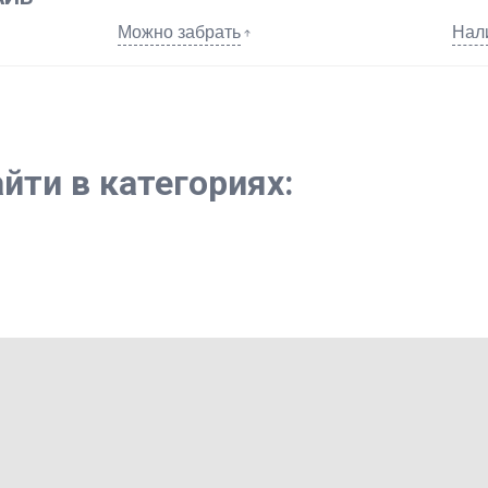
Можно забрать
Нал
йти в категориях: