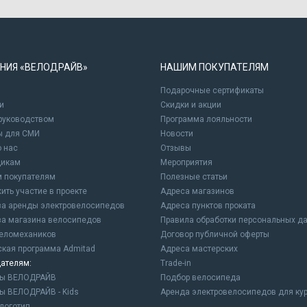
НИЯ «ВЕЛОДРАЙВ»
НАШИМ ПОКУПАТЕЛЯМ
Подарочные сертификаты
и
Cкидки и акции
 руководством
Программа лояльности
ы для СМИ
Новости
о нас
Отзывы
щикам
Мероприятия
 покупателям
Полезные статьи
ить участие в проекте
Адреса магазинов
а аренды электровелосипедов
Адреса пунктов проката
а магазина велосипедов
Правила обработки персональных д
еломехаников
Договор публичной оферты
ская программа Admitad
Адреса мастерских
ателям:
Trade-in
ны ВЕЛОДРАЙВ
Подбор велосипеда
ы ВЕЛОДРАЙВ - Kids
Аренда электровелосипедов для ку
логотип