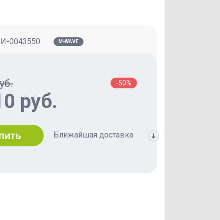
:
И-0043550
M-WAVE
уб.
-50%
10 руб.
Ближайшая доставка
пить