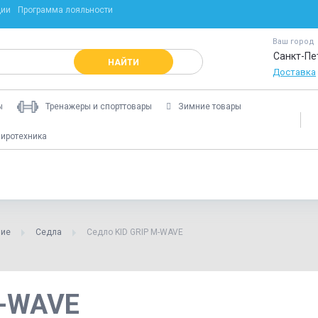
ции
Программа лояльности
Ваш город
Санкт-Пе
НАЙТИ
Доставка
ы
Тренажеры и спорттовары
Зимние товары
иротехника
ние
Седла
Седло KID GRIP M-WAVE
M-WAVE