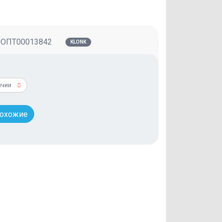
:
ОПТ00013842
KLONK
ичии
похожие