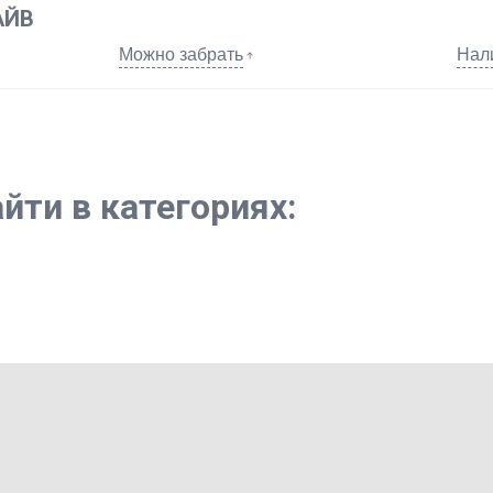
АЙВ
Можно забрать
Нал
йти в категориях: