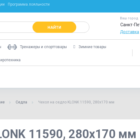
ции
Программа лояльности
Ваш город
Санкт-Пе
НАЙТИ
Доставка
ы
Тренажеры и спорттовары
Зимние товары
иротехника
ние
Седла
Чехол на седло KLONK 11590, 280х170 мм
LONK 11590, 280х170 мм