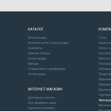
КАТАЛОГ
КОМПА
Велосипеды
О нас
Велозапчасти и аксессуары
Ваканси
Самокаты
Связь с
Зимние товары
Контакт
Спорттовары
Пресса 
Бренды
Постав
Подарочные сертификаты
Оптовым
Распродажа
Предлож
Франшиз
Франшиз
ИНТЕРНЕТ-МАГАЗИН
Школа в
Партнер
Доставка и оплата
Арендод
Как оформить заказ
Магази
Гарантия и возврат
Магазин