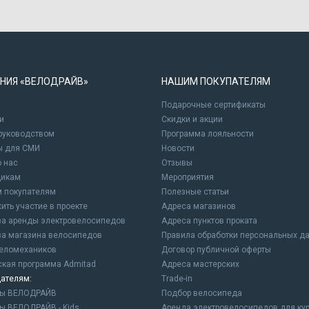
НИЯ «ВЕЛОДРАЙВ»
НАШИМ ПОКУПАТЕЛЯМ
Подарочные сертификаты
и
Cкидки и акции
 руководством
Программа лояльности
ы для СМИ
Новости
о нас
Отзывы
щикам
Мероприятия
 покупателям
Полезные статьи
ить участие в проекте
Адреса магазинов
а аренды электровелосипедов
Адреса пунктов проката
а магазина велосипедов
Правила обработки персональных д
еломехаников
Договор публичной оферты
ская программа Admitad
Адреса мастерских
ателям:
Trade-in
ны ВЕЛОДРАЙВ
Подбор велосипеда
ы ВЕЛОДРАЙВ - Kids
Аренда электровелосипедов для ку