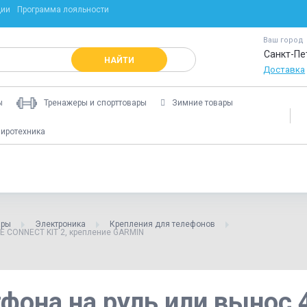
ции
Программа лояльности
Ваш город
Санкт-Пе
НАЙТИ
Доставка
ы
Тренажеры и спорттовары
Зимние товары
иротехника
ары
Электроника
Крепления для телефонов
IE CONNECT KIT 2, крепление GARMIN
она на руль или вынос 4.