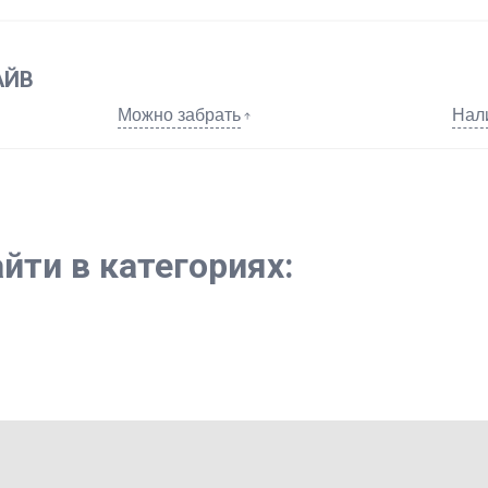
АЙВ
Можно забрать
Нал
йти в категориях: