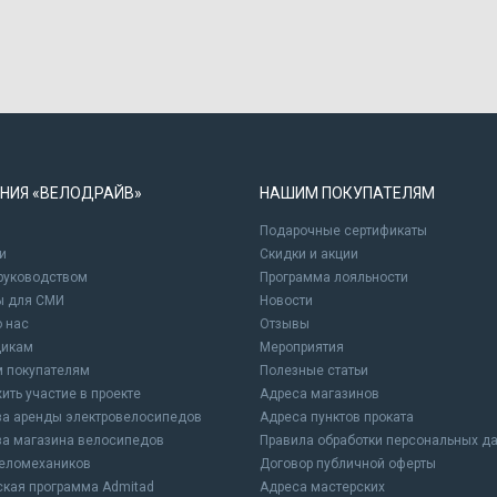
НИЯ «ВЕЛОДРАЙВ»
НАШИМ ПОКУПАТЕЛЯМ
Подарочные сертификаты
и
Cкидки и акции
 руководством
Программа лояльности
ы для СМИ
Новости
о нас
Отзывы
щикам
Мероприятия
 покупателям
Полезные статьи
ить участие в проекте
Адреса магазинов
а аренды электровелосипедов
Адреса пунктов проката
а магазина велосипедов
Правила обработки персональных д
еломехаников
Договор публичной оферты
ская программа Admitad
Адреса мастерских