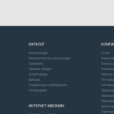
КАТАЛОГ
КОМПА
Велосипеды
О нас
Велозапчасти и аксессуары
Ваканси
Самокаты
Связь с
Зимние товары
Контакт
Спорттовары
Пресса 
Бренды
Постав
Подарочные сертификаты
Оптовым
Распродажа
Предлож
Франшиз
Франшиз
ИНТЕРНЕТ-МАГАЗИН
Школа в
Партнер