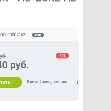
:
ОП-00007262
BONE
уб.
-30%
40 руб.
Ближайшая доставка
пить