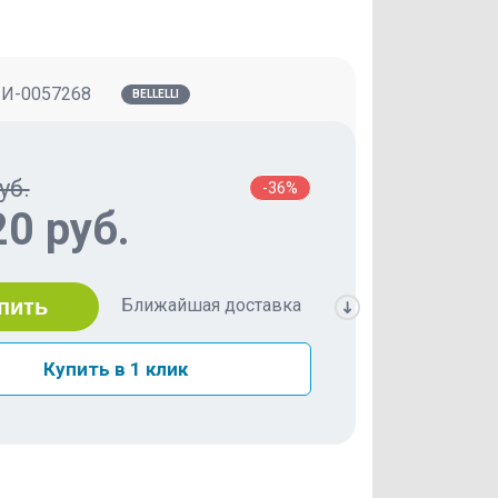
:
И-0057268
BELLELLI
уб.
-36%
20 руб.
Ближайшая доставка
пить
Купить в 1 клик