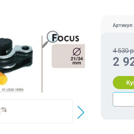
Артикул
4 530 р
2 9
Ку