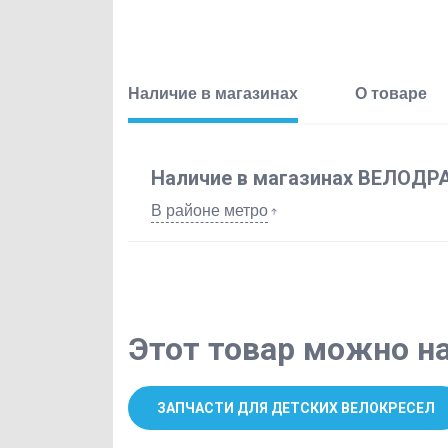
Велосипеды с уценкой и б/у велосипеды
Степперы
Стойки и рамы
Наличие в магазинах
О товаре
Аксессуары для тренажеров
Туристическое снаряжение
Наличие в магазинах ВЕЛОДР
В районе метро
Вейкборды
Палки для ходьбы
Бассейны
Этот товар можно на
Игровые виды спорта
Гидрофойлы
ЗАПЧАСТИ ДЛЯ ДЕТСКИХ ВЕЛОКРЕСЕЛ
Массажное оборудование