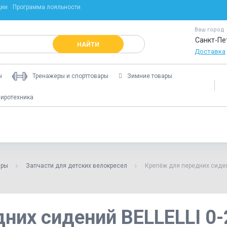
ции
Программа лояльности
Ваш город
Санкт-Пе
НАЙТИ
Доставка
ы
Тренажеры и спорттовары
Зимние товары
иротехника
ары
Запчасти для детских велокресел
Крепёж для передних сиден
них сидений BELLELLI 0