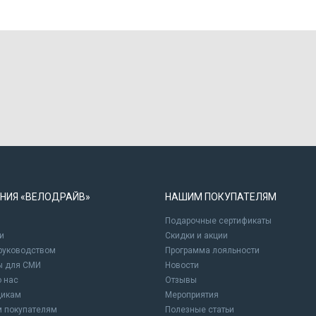
НИЯ «ВЕЛОДРАЙВ»
НАШИМ ПОКУПАТЕЛЯМ
Подарочные сертификаты
и
Cкидки и акции
 руководством
Программа лояльности
ы для СМИ
Новости
о нас
Отзывы
щикам
Мероприятия
 покупателям
Полезные статьи