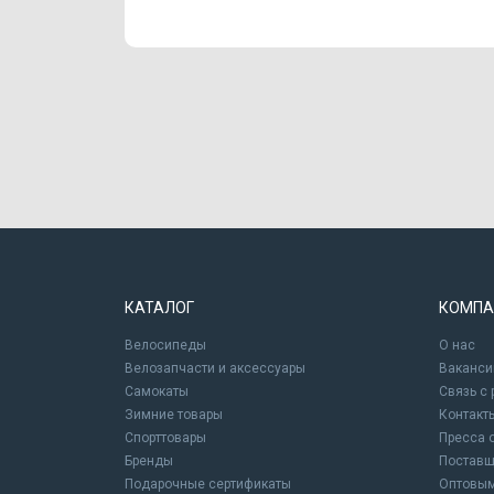
КАТАЛОГ
КОМПА
Велосипеды
О нас
Велозапчасти и аксессуары
Ваканси
Самокаты
Связь с
Зимние товары
Контакт
Спорттовары
Пресса 
Бренды
Постав
Подарочные сертификаты
Оптовым