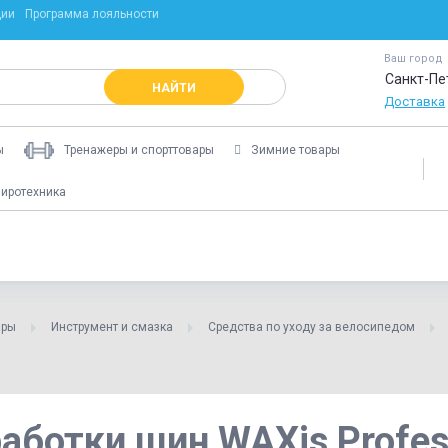
ции
Программа лояльности
Ваш город
Санкт-Пе
НАЙТИ
Доставка
ы
Тренажеры и спорттовары
Зимние товары
иротехника
ары
Инструмент и смазка
Средства по уходу за велосипедом
аботки шин WAXis Profes