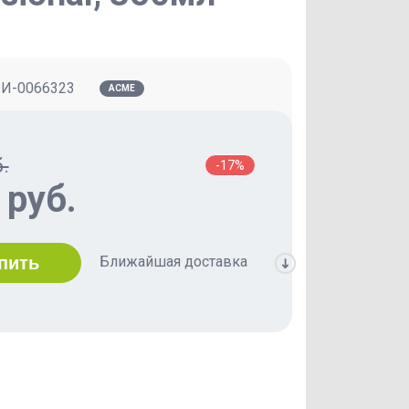
:
И-0066323
ACME
.
-17%
 руб.
Ближайшая доставка
пить