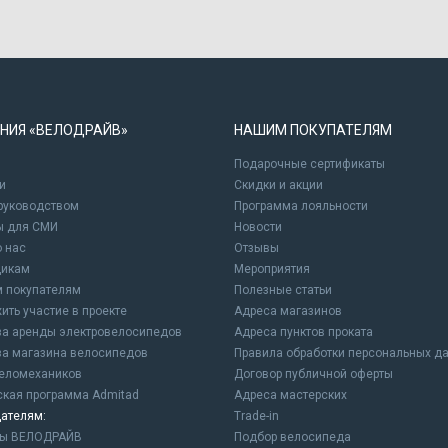
НИЯ «ВЕЛОДРАЙВ»
НАШИМ ПОКУПАТЕЛЯМ
Подарочные сертификаты
и
Cкидки и акции
 руководством
Программа лояльности
ы для СМИ
Новости
о нас
Отзывы
щикам
Мероприятия
 покупателям
Полезные статьи
ить участие в проекте
Адреса магазинов
а аренды электровелосипедов
Адреса пунктов проката
а магазина велосипедов
Правила обработки персональных д
еломехаников
Договор публичной оферты
ская программа Admitad
Адреса мастерских
ателям:
Trade-in
ны ВЕЛОДРАЙВ
Подбор велосипеда