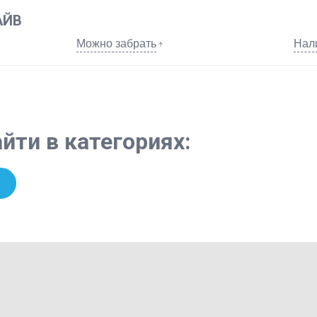
АЙВ
Можно забрать
Нал
йти в категориях: