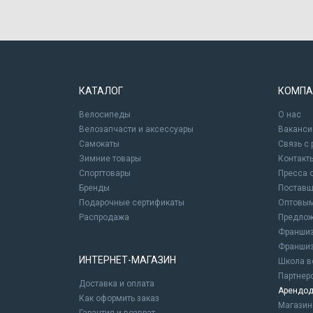
КАТАЛОГ
КОМПА
Велосипеды
О нас
Велозапчасти и аксессуары
Ваканси
Самокаты
Связь с
Зимние товары
Контакт
Спорттовары
Пресса 
Бренды
Постав
Подарочные сертификаты
Оптовым
Распродажа
Предлож
Франшиз
Франшиз
ИНТЕРНЕТ-МАГАЗИН
Школа в
Партнер
Доставка и оплата
Арендод
Как оформить заказ
Магази