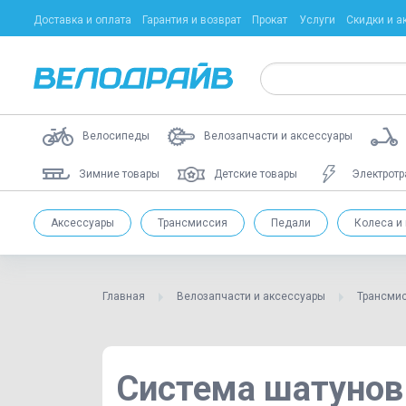
Доставка и оплата
Гарантия и возврат
Прокат
Услуги
Скидки и а
Велосипеды
Велозапчасти и аксессуары
Зимние товары
Детские товары
Электротр
Аксессуары
Трансмиссия
Педали
Колеса и
Главная
Велозапчасти и аксессуары
Трансми
Система шатунов з