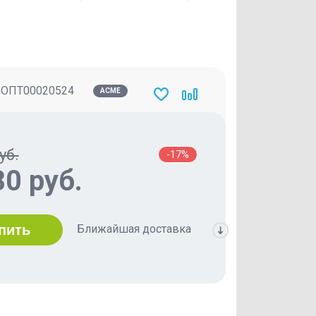
:
ОПТ00020524
ACME
Добавить в сравнение
Добавить в список пожелани
уб.
-17%
80 руб.
Ближайшая доставка
пить