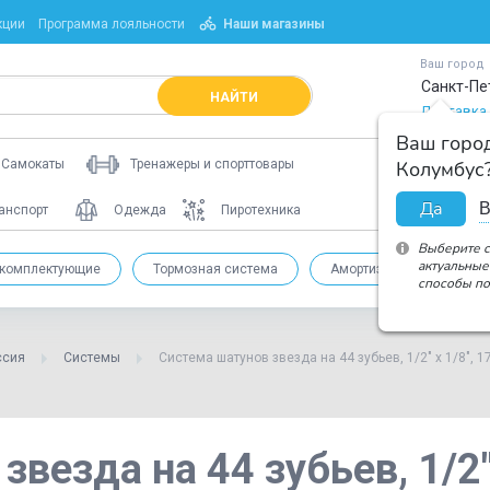
кции
Программа лояльности
Наши магазины
Ваш город
Санкт-Пе
НАЙТИ
Доставка
Ваш горо
Колумбус
Самокаты
Тренажеры и спорттовары
Да
В
анспорт
Одежда
Пиротехника
Выберите с
актуальные
 комплектующие
Тормозная система
Амортизация и вилки
способы по
ссия
Системы
Система шатунов звезда на 44 зубьев, 1/2" x 1/8", 
везда на 44 зубьев, 1/2" 