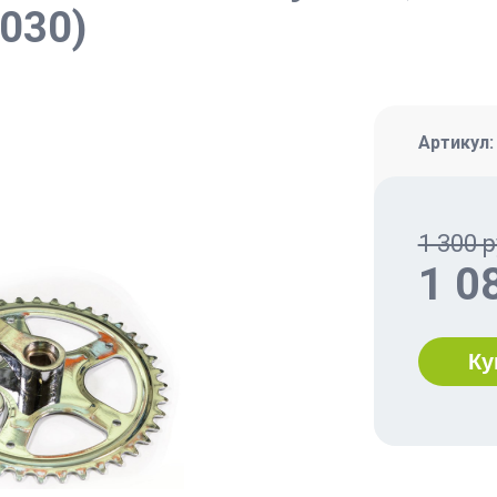
030)
Артикул
1 300 р
1 0
Ку