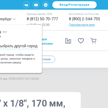
Вход/Регистрация
Единая линия, СПб
Бесплатно по России
8 (812) 50-70-777
8 (800) 2-344-755
тербург
с 10:00 до 22:00
Перезвоните мне
д —
?
Наши
Распродажа
магазины
ыбрать другой город
вой город, чтобы видеть
 цены, наличие товаров и
Управление
Велостанки
лучения заказа.
170 мм, ST05+OPC118 (10030)
x 1/8", 170 мм,