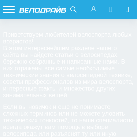
Приветствуем любителей велоспорта любых
возрастов!
В этом интереснейшем разделе нашего
сайта вы найдете статьи о велосипедах,
бережно собранные и написанные нами. В
них отражены все самые необходимые
технические знания о велосипедной технике,
советы профессионалов из мира велоспорта,
интересные факты и множество других
занимательных вещей.
Если вы новичок и еще не понимаете
сложных терминов или не можете уловить
технических тонкостей, то наши специалисты
всегда окажут вам помощь в выборе
велосипеда или разъяснят ту или иную