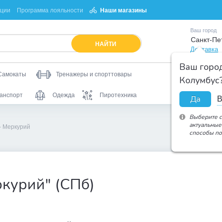
кции
Программа лояльности
Наши магазины
Ваш город
Санкт-Пе
НАЙТИ
Доставка
Ваш горо
Самокаты
Тренажеры и спорттовары
Колумбус
анспорт
Одежда
Пиротехника
Да
В
Выберите с
актуальные
 Меркурий
способы по
курий" (СПб)