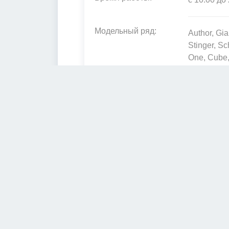
Модельный ряд:
Author, Gia
Stinger, Sc
One, Cube, 
Silverback, 
Ценовая категория:
до 200 000
Услуги: