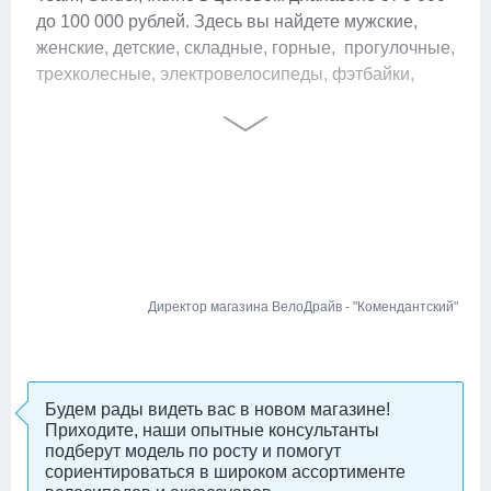
до 100 000 рублей.
Здесь вы найдете мужские,
женские, детские, складные, горные, прогулочные,
трехколесные, электровелосипеды, фэтбайки,
гибриды, круизеры и все запчасти к ним, а также
детские, взрослые, трюковые самокаты,
электросамокаты и скейтборды.
У нас в
наличии аксессуары, покрышки, колеса, детская
защита и детские кресла. Опытные продавцы
проконсультируют вас и помогут сделать выбор.
Вы можете устроить тест-драйв понравившейся
модели прямо в магазине.
Директор магазина ВелоДрайв - "Комендантский"
К вашим услугам
сервис-центр
с опытными
механиками и прокат.
Будем рады видеть вас в новом магазине!
Если байк занимает слишком много места в
Приходите, наши опытные консультанты
квартире, сдайте его нам на
зимнее хранение
и
подберут модель по росту и помогут
получите перед сезоном уже настроенным.
Мы
сориентироваться в широком ассортименте