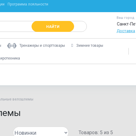
ции
Программа лояльности
Ваш город
Санкт-Пе
НАЙТИ
Доставка
ы
Тренажеры и спорттовары
Зимние товары
иротехника
альные велошлемы
лемы
Товаров:
5
из
5