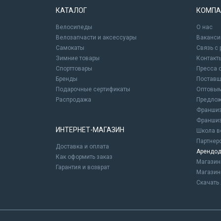
КАТАЛОГ
КОМПА
Велосипеды
О нас
Велозапчасти и аксессуары
Ваканси
Самокаты
Связь с
Зимние товары
Контакт
Спорттовары
Пресса 
Бренды
Постав
Подарочные сертификаты
Оптовым
Распродажа
Предлож
Франшиз
Франшиз
ИНТЕРНЕТ-МАГАЗИН
Школа в
Партнер
Доставка и оплата
Арендод
Как оформить заказ
Магази
Гарантия и возврат
Магазин
Скачать 