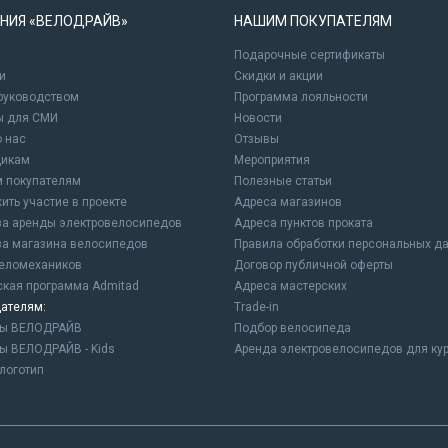
НИЯ «ВЕЛОДРАЙВ»
НАШИМ ПОКУПАТЕЛЯМ
Подарочные сертификаты
и
Cкидки и акции
 руководством
Программа лояльности
ы для СМИ
Новости
о нас
Отзывы
щикам
Мероприятия
 покупателям
Полезные статьи
ить участие в проекте
Адреса магазинов
а аренды электровелосипедов
Адреса пунктов проката
а магазина велосипедов
Правила обработки персональных д
еломехаников
Договор публичной оферты
ская программа Admitad
Адреса мастерских
ателям:
Trade-in
ны ВЕЛОДРАЙВ
Подбор велосипеда
ы ВЕЛОДРАЙВ - Kids
Аренда электровелосипедов для ку
логотип