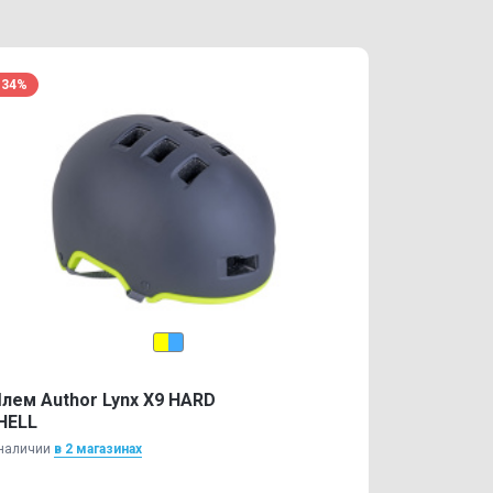
-34%
лем Author Lynx X9 HARD
HELL
наличии
в 2 магазинах