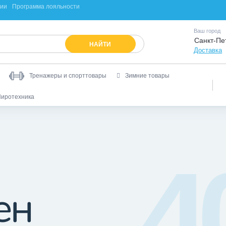
ции
Программа лояльности
Ваш город
Санкт-Пе
НАЙТИ
Доставка
Тренажеры и спорттовары
Зимние товары
иротехника
4
ен