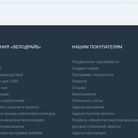
НИЯ «ВЕЛОДРАЙВ»
НАШИМ ПОКУПАТЕЛЯМ
Подарочные сертификаты
и
Cкидки и акции
руководством
Программа лояльности
ы для СМИ
Новости
 нас
Отзывы
икам
Мероприятия
 покупателям
Полезные статьи
ить участие в проекте
Адреса магазинов
а аренды электровелосипедов
Адреса пунктов проката
а магазина велосипедов
Правила обработки персональных д
еломехаников
Договор публичной оферты
ская программа Admitad
Адреса мастерских