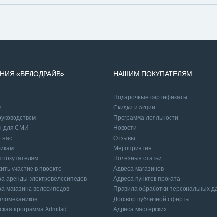
НИЯ «ВЕЛОДРАЙВ»
НАШИМ ПОКУПАТЕЛЯМ
Подарочные сертификаты
и
Cкидки и акции
руководством
Программа лояльности
ы для СМИ
Новости
 нас
Отзывы
икам
Мероприятия
 покупателям
Полезные статьи
ить участие в проекте
Адреса магазинов
а аренды электровелосипедов
Адреса пунктов проката
а магазина велосипедов
Правила обработки персональных д
еломехаников
Договор публичной оферты
ская программа Admitad
Адреса мастерских