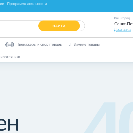
ции
Программа лояльности
Ваш город
Санкт-Пе
НАЙТИ
Доставка
Тренажеры и спорттовары
Зимние товары
иротехника
4
ен